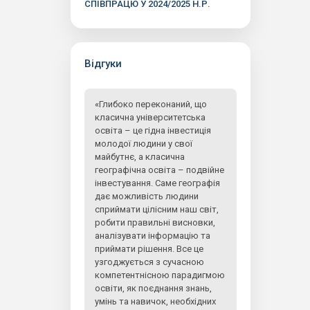
СПІВПРАЦЮ У 2024/2025 Н.Р.
Відгуки
«Глибоко переконаний, що
класична університетська
освіта – це гідна інвестиція
молодої людини у свої
майбутнє, а класична
географічна освіта – подвійне
інвестування. Саме географія
дає можливість людини
сприймати цілісним наш світ,
робити правильні висновки,
аналізувати інформацію та
приймати рішення. Все це
узгоджується з сучасною
компетентнісною парадигмою
освіти, як поєднання знань,
умінь та навичок, необхідних