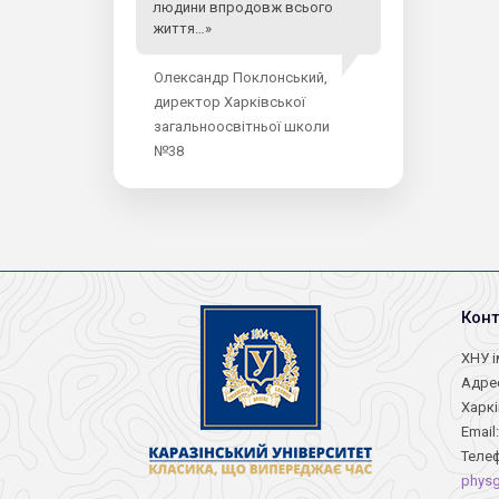
людини впродовж всього
життя…»
Олександр Поклонський,
директор Харківської
загальноосвітньої школи
№38
Кон
ХНУ і
Адрес
Харк
Email
Телеф
physg