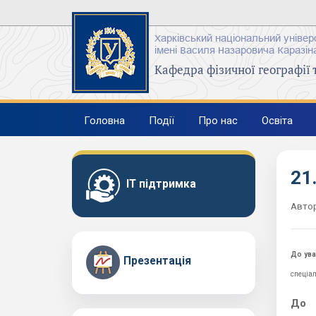
Харківський національний універ
імені Василя Назаровича Каразін
Кафедра фізичної географії 
Головна
Події
Про нас
Освіта
21
IT підтримка
Авто
До ува
Презентація
спеціал
До 