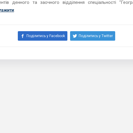
ентів денного та заочного відділення спеціальності “Геогра
тажити
.
Поділитись у Facebook
Поділитись у Twitter