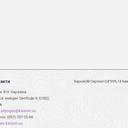
такти
Харків
08 Серпня
+24°
69
%
747
м
м. В.Н. Каразіна
а: майдан Свободи 4, 61022,
ів
:
physgeo@karazin.ua
он: (057) 707-55-60
eo.karazin.ua