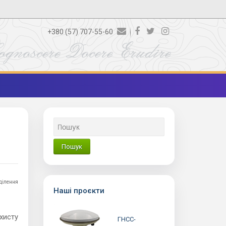
+380 (57) 707-55-60
ognoscere Docere Erudire
ділення
Наші проєкти
хисту
ГНСС-