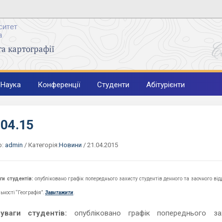
ситет
а
C
та картографії
Наука
Конференції
Студенти
Абітурієнти
.04.15
р:
admin
/
Категорія:
Новини
/
21.04.2015
ги студентів:
опубліковано графік попереднього захисту студентів денного та заочного від
ьності “Географія”.
Завнтажити
.
уваги студентів:
опубліковано графік попереднього за