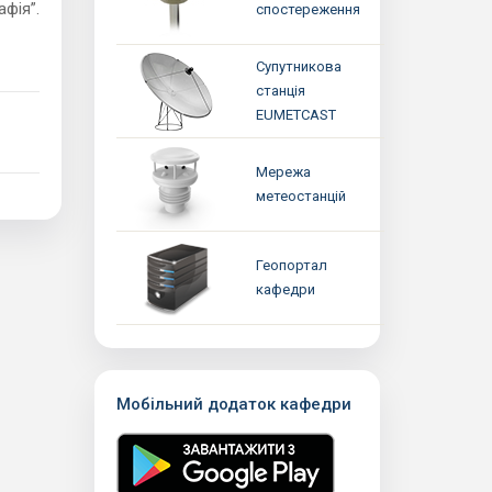
фія”.
спостереження
Супутникова
станція
EUMETCAST
Мережа
метеостанцій
Геопортал
кафедри
Мобільний додаток кафедри