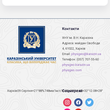
Контакти
ХНУ ім. В.Н. Каразіна
Адреса: майдан Свободи
4, 61022, Харків
Email:
physgeo@karazin.ua
Телефон: (057) 707-55-60
physgeo.karazin.ua
physgeo.com
Соцмережі
Харків
09 Серпня
+21°
88
%
748
мм
1
м/c
10.08
+29°
11.08
+32°
12.08
+28°
instagram
facebook
twitter