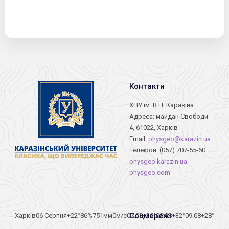
Контакти
ХНУ ім. В.Н. Каразіна
Адреса: майдан Свободи
4, 61022, Харків
Email:
physgeo@karazin.ua
Телефон: (057) 707-55-60
physgeo.karazin.ua
physgeo.com
Соцмережі
Харків
06 Серпня
+22°
86
%
751
мм
0
м/c
07.08
+36°
08.08
+32°
09.08
+28°