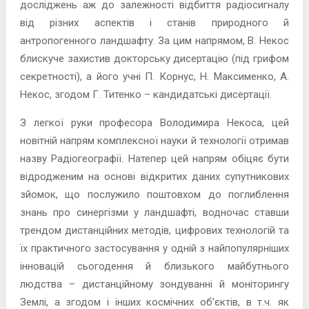
досліджень аж до залежності відбиття радіосигналу
від різних аспектів і станів природного й
антропогенного ландшафту. За цим напрямом, В. Некос
блискуче захистив докторську дисертацію (під грифом
секретності), а його учні П. Корнус, Н. Максименко, А.
Некос, згодом Г. Титенко – кандидатські дисертації.
З легкої руки професора Володимира Некоса, цей
новітній напрям комплексної науки й технології отримав
назву Радіогеографії. Натепер цей напрям обіцяє бути
відродженим на основі відкритих даних супутникових
зйомок, що послужило поштовхом до поглиблення
знань про синергізми у ландшафті, водночас ставши
трендом дистанційних методів, цифрових технологій та
їх практичного застосування у одній з найпопулярніших
інновацій сьогодення й близького майбутнього
людства – дистанційному зондуванні й моніторингу
Землі, а згодом і інших космічних об’єктів, в т.ч. як