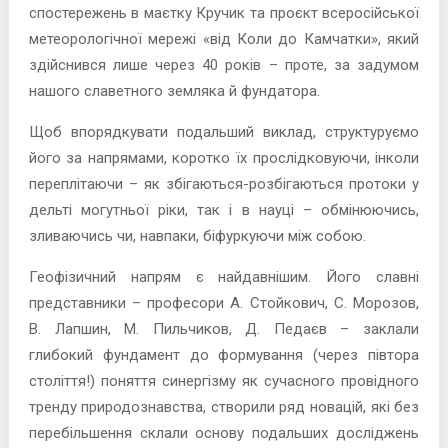
спостережень в маєтку Кручик та проєкт всеросійської
метеорологічної мережі «від Коли до Камчатки», який
здійснився лише через 40 років – проте, за задумом
нашого славетного земляка й фундатора.
Щоб впорядкувати подальший виклад, структуруємо
його за напрямами, коротко їх прослідковуючи, інколи
переплітаючи – як збігаються-розбігаються протоки у
дельті могутньої ріки, так і в науці – обмінюючись,
зливаючись чи, навпаки, біфуркуючи між собою.
Геофізичний напрям є найдавнішим. Його славні
представники – професори А. Стойкович, С. Морозов,
В. Лапшин, М. Пильчиков, Д. Педаєв – заклали
глибокий фундамент до формування (через півтора
століття!) поняття синергізму як сучасного провідного
тренду природознавства, створили ряд новацій, які без
перебільшення склали основу подальших досліджень