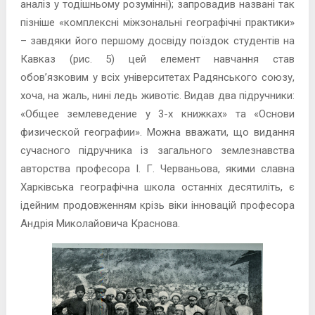
аналіз у тодішньому розумінні); запровадив названі так
пізніше «комплексні міжзональні географічні практики»
– завдяки його першому досвіду поїздок студентів на
Кавказ (рис. 5) цей елемент навчання став
обов’язковим у всіх університетах Радянського союзу,
хоча, на жаль, нині ледь животіє. Видав два підручники:
«Общее землеведение у 3-х книжках» та «Основи
физической географии». Можна вважати, що видання
сучасного підручника із загального землезнавства
авторства професора І. Г. Черваньова, якими славна
Харківська географічна школа останніх десятиліть, є
ідейним продовженням крізь віки інновацій професора
Андрія Миколайовича Краснова.