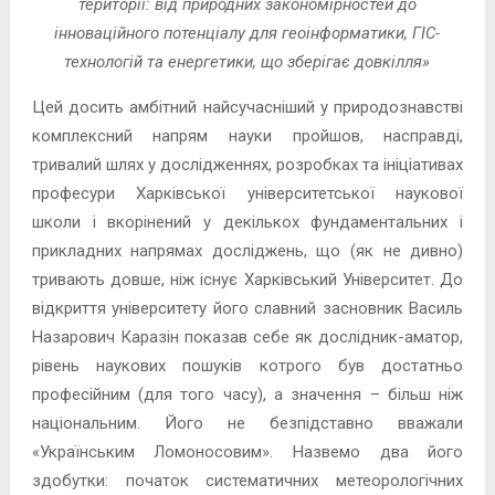
території: від природних закономірностей до
інноваційного потенціалу для геоінформатики, ГІС-
технологій та енергетики, що зберігає довкілля»
Цей досить амбітний найсучасніший у природознавстві
комплексний напрям науки пройшов, насправді,
тривалий шлях у дослідженнях, розробках та ініціативах
професури Харківської університетської наукової
школи і вкорінений у декількох фундаментальних і
прикладних напрямах досліджень, що (як не дивно)
тривають довше, ніж існує Харківський Університет. До
відкриття університету його славний засновник Василь
Назарович Каразін показав себе як дослідник-аматор,
рівень наукових пошуків котрого був достатньо
професійним (для того часу), а значення – більш ніж
національним. Його не безпідставно вважали
«Українським Ломоносовим». Назвемо два його
здобутки: початок систематичних метеорологічних