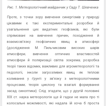
Рис. 1. Метеорологічний майданчик у Саду Т. Шевченка
Проте, з точки зору вивчення синергізмів у природі
цікавими є такі експериментальні розробки й
узагальнення цих видатних геофізиків, які були
спрямовані на вивчення причин, походження й
взаємозв’язку геофізичних явищ в атмосфері
(дослідження М. Пильчиковим високих шарів
атмосфери; вивчення оптичних властивостей
атмосфери й поляризації світла зокрема; розробка
теорії таких відомих, важливих для агрометеорології та
педології, інколи загрозливих явищ як теплові
коливання у ґрунті у зв’язку з метеорологічними
процесами; теорія циклону та взагалі формування
засад синоптики). Слід згадати, що у другій половині
ХІХ ст. наука метеорологія ще й гадки не мала про ті
колосальні можливості, які надала їй хоча б проста