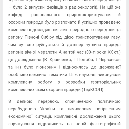
– було 2 випуски фахівців з радіоекології). На цій же
кафедрі раціонального природокористування й
охорони природи було розпочато й успішно проведено
комплексні дослідження змін природного середовища
регіону Півночі Сибіру під дією транспортування газу,
чим суттєво руйнується й дотепер чутлива природа
регіонів вічної мерзлоти. А на той час (80-ті роки ХХ ст.)
це дослідження (В. Кравченко, І. Подоба, І. Черваньов
та ін.) було піонерним і відносилось до державної
особливо важливої тематики. Ці ж науковці виконували
комплексну роботу з розробки територіальних
комплексних схем охорони природи (ТерКСОП).
З деякою перервою, спричиненою політичною
перебудовою України та тимчасовим погіршенням
економічної ситуації, комплексні дослідження цього
спрямування відродились на новій фактографічній