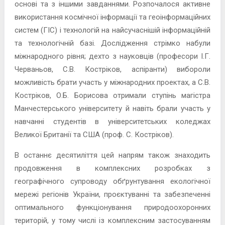
основі та з іншими завданнями. Розпочалося активне
використання космічної інформації та геоінформаційних
систем (ГІС) і технологій на найсучаснішій інформаційній
та технологічній базі. Дослідження стрімко набули
міжнародного рівня; дехто з науковців (професори І.Г.
Черваньов, С.В. Костріков, аспіранти) вибороли
можливість брати участь у міжнародних проектах, а С.В.
Костріков, О.Б. Борисова отримали ступінь магістра
Манчестерського університету й навіть брали участь у
навчанні студентів в університетських коледжах
Великої Британії та США (проф. С. Костріков).
В останнє десятиліття цей напрям також знаходить
продовження в комплексних розробках з
географічного супроводу обґрунтування екологічної
мережі регіонів України, проєктуванні та забезпеченні
оптимального функціонування природоохоронних
територій, у тому числі із комплексним застосуванням