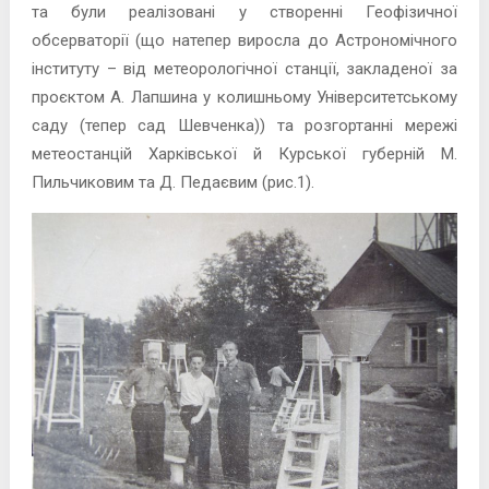
та були реалізовані у створенні Геофізичної
обсерваторії (що натепер виросла до Астрономічного
інституту – від метеорологічної станції, закладеної за
проєктом А. Лапшина у колишньому Університетському
саду (тепер сад Шевченка)) та розгортанні мережі
метеостанцій Харківської й Курської губерній М.
Пильчиковим та Д. Педаєвим (рис.1).