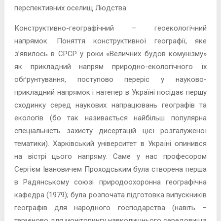
перспективних оселищ Людства.
Конструктивно-географічний – геоекологічний
напрямок. Поняття конструктивної географії, яке
з’явилось в СРСР у роки «Величних будов комунізму»
як прикладний напрям природно-екологічного їх
обґрунтування, поступово переріс у науково-
прикладний напрямок і натепер в Україні посідає першу
сходинку серед наукових напрацювань географів та
екологів (бо так називається найбільш популярна
спеціальність захисту дисертацій цієї розгалуженої
тематики). Харківський університет в Україні опинився
на вістрі цього напряму. Саме у нас професором
Сергієм Івановичем Проходським була створена перша
в Радянському союзі природоохоронна географічна
кафедра (1979); була розпочата підготовка випускників
географів для народного господарства (навіть –
терміново для моніторингу навколишнього середовища