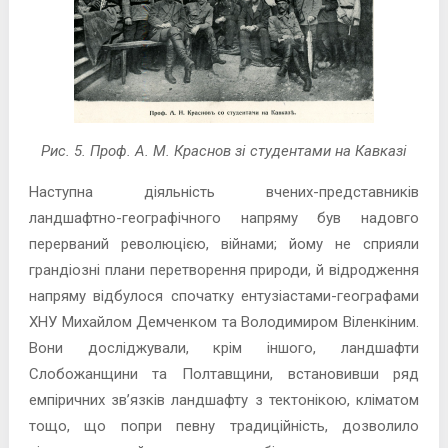
Рис. 5. Проф. А. М. Краснов зі студентами на Кавказі
Наступна діяльність вчених-представників
ландшафтно-географічного напряму був надовго
перерваний революцією, війнами; йому не сприяли
грандіозні плани перетворення природи, й відродження
напряму відбулося спочатку ентузіастами-географами
ХНУ Михайлом Демченком та Володимиром Віленкіним.
Вони досліджували, крім іншого, ландшафти
Слобожанщини та Полтавщини, встановивши ряд
емпіричних зв’язків ландшафту з тектонікою, кліматом
тощо, що попри певну традиційність, дозволило