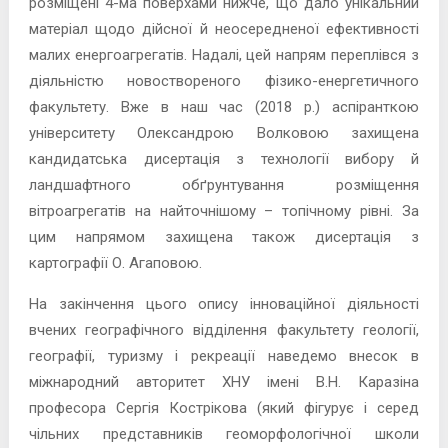
розміщені 4-ма поверхами нижче, що дало унікальний
матеріал щодо дійсної й неосередненої ефективності
малих енергоагрегатів. Надалі, цей напрям переплівся з
діяльністю новоствореного фізико-енергетичного
факультету. Вже в наш час (2018 р.) аспіранткою
університету Олександрою Волковою захищена
кандидатська дисертація з технології вибору й
ландшафтного обґрунтування розміщення
вітроагрегатів на найточнішому – топічному рівні. За
цим напрямом захищена також дисертація з
картографії О. Агаповою.
На закінчення цього опису інноваційної діяльності
вчених географічного відділення факультету геології,
географії, туризму і рекреації наведемо внесок в
міжнародний авторитет ХНУ імені В.Н. Каразіна
професора Сергія Кострікова (який фігурує і серед
чільних представників геоморфологічної школи