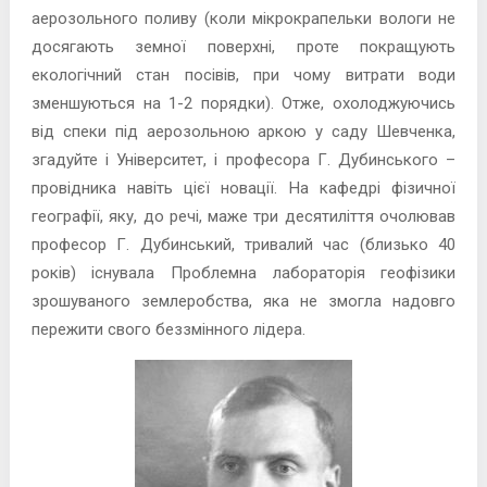
аерозольного поливу (коли мікрокрапельки вологи не
досягають земної поверхні, проте покращують
екологічний стан посівів, при чому витрати води
зменшуються на 1-2 порядки). Отже, охолоджуючись
від спеки під аерозольною аркою у саду Шевченка,
згадуйте і Університет, і професора Г. Дубинського –
провідника навіть цієї новації. На кафедрі фізичної
географії, яку, до речі, маже три десятиліття очолював
професор Г. Дубинський, тривалий час (близько 40
років) існувала Проблемна лабораторія геофізики
зрошуваного землеробства, яка не змогла надовго
пережити свого беззмінного лідера.