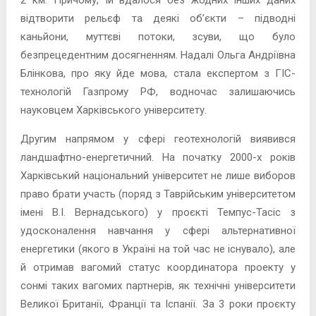
відтворити рельєф та деякі об’єкти – підводні
каньйони, муттєві потоки, зсуви, що було
безпрецедентним досягненням. Надалі Ольга Андріївна
Блінкова, про яку йде мова, стала експертом з ГІС-
технологій Газпрому РФ, водночас залишаючись
науковцем Харківського університету.
Другим напрямом у сфері геотехнологій виявився
ландшафтно-енергетичний. На початку 2000-х років
Харківський національний університет не лише виборов
право брати участь (поряд з Таврійським університетом
імені В.І. Вернадського) у проєкті Темпус-Тасіс з
удосконалення навчання у сфері альтернативної
енергетики (якого в Україні на той час не існувало), але
й отримав вагомий статус координатора проекту у
сонмі таких вагомих партнерів, як технічні університети
Великої Британії, Франції та Іспанії. За 3 роки проєкту