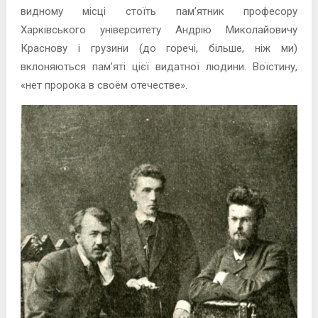
видному місці стоїть пам’ятник професору
Харківського університету Андрію Миколайовичу
Краснову і грузини (до горечі, більше, ніж ми)
вклоняються пам’яті цієї видатної людини. Воїстину,
«нет пророка в своём отечестве».