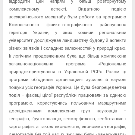
відродити цей напрям у більш розгорнутому
комплексному аспекті. Видатною подією
всеукраїнського масштабу були роботи за програмою
Комплексного фізико-географічного районування
території України, у яких кожний регіональний
університет досліджував ландшафтну будову й аспекти
різних зв’язків і складних залежностей у природі краю.
Її логічним продовженням була ще більш комплексна
загальнонаціональна програма «Раціональне
природокористування в Українській РСР». Разом ці
програми об’єднали організаційні зусилля й наукові
пошуки усіх географів України. Це була безпрецедентна
подія – фахівці цілої республіки працювали за єдиною
програмою, користуючись польовими маршрутними
дослідженнями комплексних груп науковців –
географів, ґрунтознавців, геоморфологів, геоботаніків і
картографів, а також економістів, економіко-географів,
демографів (на той час їх змушені були «замаскувати»