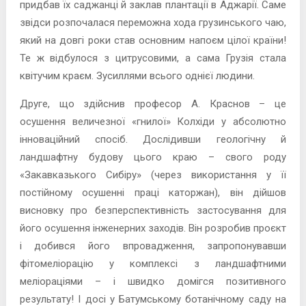
придбав їх саджанці й заклав плантації в Аджарії. Саме
звідси розпочалася переможна хода грузинського чаю,
який на довгі роки став основним напоєм цілої країни!
Те ж відбулося з цитрусовими, а сама Грузія стала
квітучим краєм. Зусиллями всього однієї людини.
Друге, що здійснив професор А. Краснов – це
осушення величезної «гнилої» Колхіди у абсолютно
інноваційний спосіб. Дослідивши геологічну й
ландшафтну будову цього краю – свого роду
«Закавказького Сибіру» (через використання у її
постійному осушенні праці каторжан), він дійшов
висновку про безперспективність застосування для
його осушення інженерних заходів. Він розробив проєкт
і добився його впровадження, запропонувавши
фітомеліорацію у комплексі з ландшафтними
меліораціями – і швидко домігся позитивного
результату! І досі у Батумському ботанічному саду на