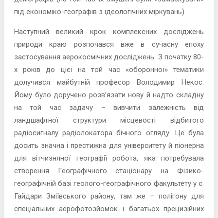
під економіко-географів з ідеологічних міркувань).
Наступний великий крок комплексних досліджень
природи краю розпочався вже в сучасну епоху
застосування аерокосмічних досліджень. З початку 80-
х років до цієї на той час «оборонної» тематики
долучився майбутній професор Володимир Некос.
Йому було доручено розв’язати нову й надто складну
на той час задачу – вивчити залежність від
ландшафтної структури місцевості відбитого
радіосигналу радіолокатора бічного огляду. Це була
досить значна і престижна для університету й піонерна
для вітчизняної географії робота, яка потребувала
створення Географічного стаціонару на Фізико-
географічній базі геолого-географічного факультету у с.
Гайдари Зміївського району, там же – полігону для
спеціальних аерофотозйомок і багатьох прецизійних