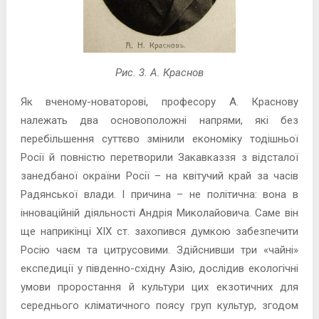
Рис. 3. А. Краснов
Як вченому-новаторові, професору А. Краснову
належать два основоположні напрями, які без
перебільшення суттєво змінили економіку тодішньої
Росії й повністю перетворили Закавказзя з відсталої
занедбаної окраїни Росії – на квітучий край за часів
Радянської влади. І причина – не політична: вона в
інноваційній діяльності Андрія Миколайовича. Саме він
ще наприкінці ХІХ ст. захопився думкою забезпечити
Росію чаєм та цитрусовими. Здійснивши три «чайні»
експедиції у південно-східну Азію, дослідив екологічні
умови проростання й культури цих екзотичних для
середнього кліматичного поясу груп культур, згодом