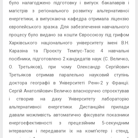
було налагоджено підготовку і випуск бакалаврів і
магістрів з регіонального розвитку альтернативної
енергетики, а випускаюча кафедра отримала ліцензію
європейського зразка. Для забезпечення навчального
процесу було видано за кошти Євросоюзу під грифом
Харківського національного університету імені В.Н.
Каразіна та Проєкту Темпус-Тасіс 4 навчальні
посібники, підготовлено 2 кандидатів наук (С. Величко,
О. Третьяков), при чому Олександр Сергійович
Третьяков отримав паралельно науковий ступінь
доктора географії в Університеті Ренн-2 у Франції.
Сергій Анатолійович Величко власноручно спроєктував
і створив на даху Університету лабораторію
альтернативної енергетики. Дистанційні прилади
давали можливість автоматично фіксувати показники
енергоефективності з прецезійним 5-секундним
інтервалом і передавати їх на комп’ютер і стенд,