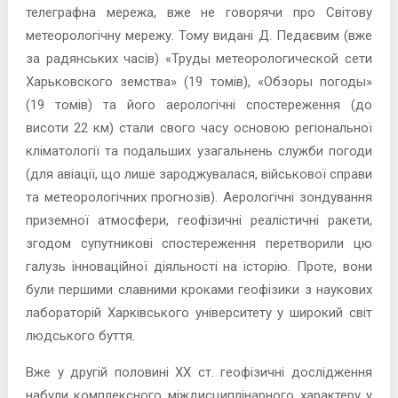
телеграфна мережа, вже не говорячи про Світову
метеорологічну мережу. Тому видані Д. Педаєвим (вже
за радянських часів) «Труды метеорологической сети
Харьковского земства» (19 томів), «Обзоры погоды»
(19 томів) та його аерологічні спостереження (до
висоти 22 км) стали свого часу основою регіональної
кліматології та подальших узагальнень служби погоди
(для авіації, що лише зароджувалася, військової справи
та метеорологічних прогнозів). Аерологічні зондування
приземної атмосфери, геофізичні реалістичні ракети,
згодом супутникові спостереження перетворили цю
галузь інноваційної діяльності на історію. Проте, вони
були першими славними кроками геофізики з наукових
лабораторій Харківського університету у широкий світ
людського буття.
Вже у другій половині ХХ ст. геофізичні дослідження
набули комплексного міждисциплінарного характеру у