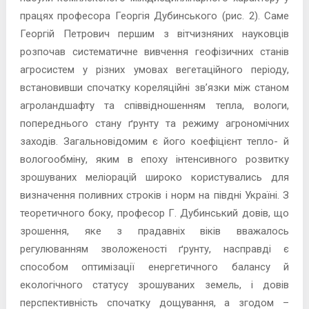
працях професора Георгія Дубинського (рис. 2). Саме
Георгій Петрович першим з вітчизняних науковців
розпочав систематичне вивчення геофізичних станів
агросистем у різних умовах вегетаційного періоду,
встановивши спочатку кореляційні зв’язки між станом
агроландшафту та співвідношенням тепла, вологи,
попереднього стану ґрунту та режиму агрономічних
заходів. Загальновідомим є його коефіцієнт тепло- й
вологообміну, яким в епоху інтенсивного розвитку
зрошуваних меліорацій широко користувались для
визначення поливних строків і норм на півдні Україні. З
теоретичного боку, професор Г. Дубинський довів, що
зрошення, яке з прадавніх віків вважалось
регулюванням зволоженості ґрунту, насправді є
способом оптимізації енергетичного балансу й
екологічного статусу зрошуваних земель, і довів
перспективність спочатку дощування, а згодом –