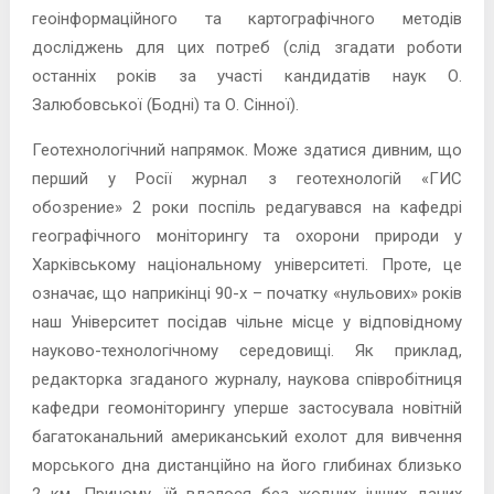
геоінформаційного та картографічного методів
досліджень для цих потреб (слід згадати роботи
останніх років за участі кандидатів наук О.
Залюбовської (Бодні) та О. Сінної).
Геотехнологічний напрямок. Може здатися дивним, що
перший у Росії журнал з геотехнологій «ГИС
обозрение» 2 роки поспіль редагувався на кафедрі
географічного моніторингу та охорони природи у
Харківському національному університеті. Проте, це
означає, що наприкінці 90-х – початку «нульових» років
наш Університет посідав чільне місце у відповідному
науково-технологічному середовищі. Як приклад,
редакторка згаданого журналу, наукова співробітниця
кафедри геомоніторингу уперше застосувала новітній
багатоканальний американський ехолот для вивчення
морського дна дистанційно на його глибинах близько
2 км. Причому, їй вдалося без жодних інших даних