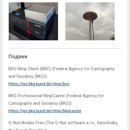
Подяки
BKG Ntrip Client (BNC) (Federal Agency for Cartography
and Geodesy (BKG))
https://igs.bkg.bund.de/ntrip/bnc
BKG Professional NtripCaster (Federal Agency for
Cartography and Geodesy (BKG))
https://igs.bkg.bund.de/ntrip/bkgcaster
G-Nut/Anubis Free (The G-Nut software s.r.o., Senohraby,