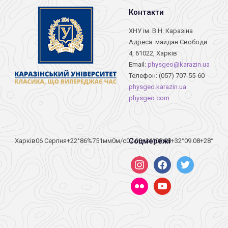
Контакти
ХНУ ім. В.Н. Каразіна
Адреса: майдан Свободи
4, 61022, Харків
Email:
physgeo@karazin.ua
Телефон: (057) 707-55-60
physgeo.karazin.ua
physgeo.com
Соцмережі
Харків
06 Серпня
+22°
86
%
751
мм
0
м/c
07.08
+36°
08.08
+32°
09.08
+28°
instagram
facebook
twitter
flickr
youtube