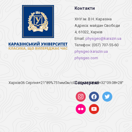
Контакти
ХНУ ім. В.Н. Каразіна
Адреса: майдан Свободи
4, 61022, Харків
Email:
physgeo@karazin.ua
Телефон: (057) 707-55-60
physgeo.karazin.ua
physgeo.com
Соцмережі
Харків
06 Серпня
+21°
89
%
751
мм
0
м/c
07.08
+36°
08.08
+32°
09.08
+28°
instagram
facebook
twitter
flickr
youtube