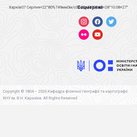
Соцмережі
Харків
07 Серпня
+22°
80
%
749
мм
0
м/c
08.08
+32°
09.08
+28°
10.08
+27°
instagram
facebook
twitter
flickr
youtube
Copyright © 1804 – 2026 Кафедра фізичної географії та картографії
ХНУ ім. В.Н. Каразіна. All Rights Reserved