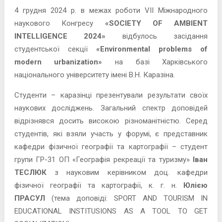
4 грудня 2024 р. в межах роботи VII Міжнародного
наукового Конгресу
«SOCIETY OF AMBIENT
INTELLIGENCE 2024»
відбулось засідання
студентської секції
«Environmental problems of
modern urbanization»
на базі Харківського
національного університету імені В.Н. Каразіна.
Студенти – каразінці презентували результати своїх
наукових досліджень. Загальний спектр доповідей
відрізнявся досить високою різноманітністю. Серед
студентів, які взяли участь у форумі, є представник
кафедри фізичної географії та картографії – студент
групи ГР-31 ОП «Географія рекреації та туризму»
Іван
ТЕСЛЮК
з науковим керівником доц. кафедри
фізичної географії та картографії, к. г. н.
Юлією
ПРАСУЛ
(тема доповіді: SPORT AND TOURISM IN
EDUCATIONAL INSTITUSIONS AS A TOOL TO GET