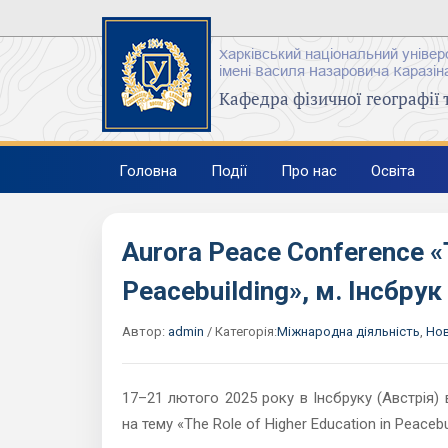
Харківський національний універ
імені Василя Назаровича Каразін
Кафедра фізичної географії 
Головна
Події
Про нас
Освіта
Aurora Peace Conference «T
Peacebuilding», м. Інсбрук
Автор:
admin
/
Категорія:
Міжнародна діяльність
,
Но
17–21 лютого 2025 року в Інсбруку (Австрія)
на тему «The Role of Higher Education in Peacebu