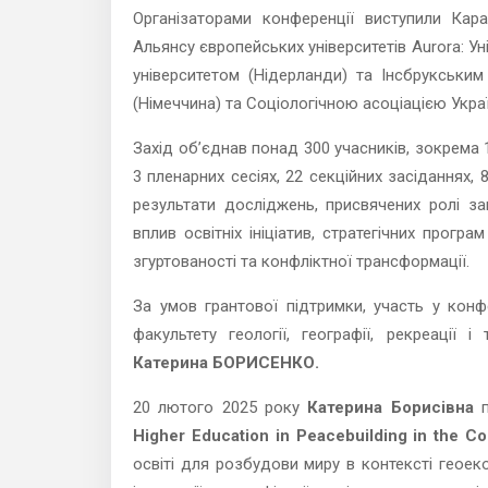
Організаторами конференції виступили Кар
Альянсу європейських університетів Aurora: У
університетом (Нідерланди) та Інсбрукським
(Німеччина) та Соціологічною асоціацією Украї
Захід об’єднав понад 300 учасників, зокрема 
3 пленарних сесіях, 22 секційних засіданнях, 
результати досліджень, присвячених ролі з
вплив освітніх ініціатив, стратегічних прогр
згуртованості та конфліктної трансформації.
За умов грантової підтримки, участь у конф
факультету геології, географії, рекреації 
Катерина БОРИСЕНКО.
20 лютого 2025 року
Катерина Борисівна
п
Higher Education in Peacebuilding in the C
освіті для розбудови миру в контексті геоек