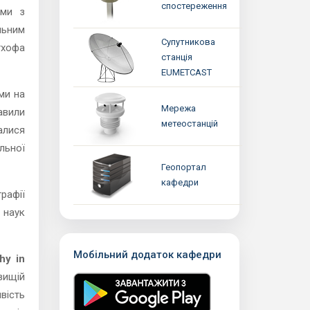
спостереження
ами з
льним
Супутникова
гхофа
станція
EUMETCAST
ми на
Мережа
авили
метеостанцій
алися
льної
Геопортал
кафедри
рафії
 наук
Мобільний додаток кафедри
hy in
вищій
вість