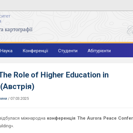
ситет
а
C
та картографії
Наука
Конференції
Студенти
Абітурієнти
he Role of Higher Education in
 (Австрія)
вини
/
07.03.2025
 відбулася міжнародна
конференція The Aurora Peace Confe
ilding».