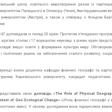
азінський центр освітнього миротворення разом із партнер
ніверситетом Палацького в Оломоуці (Чехія), Амстердамським ві
 університетом (Австрія), а також у співпраці з Фондом Бер
ни.
147 доповідачів із понад 20 країн. Протягом п’ятиденної програ
8 круглих столах і 17 воркшопах науковці з різних країн предст
акладів вищої освіти у формуванні культури миру. Обговорюв
ам і політичних рішень на забезпечення сталого розвитку, соціа
еренції взяла доцентка кафедри фізичної географії та картог
і туризму Каразінського університету, кандидат педагогічних
редставила свою
доповідь «The Role of Physical Geograp
ontext of Geo-Ecological Change»
(«Роль фізичної географії у 
ологічних змін»). У своєму дослідженні вона підкреслила важли