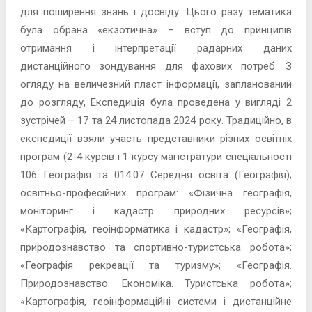
для поширення знань і досвіду. Цього разу тематика
була обрана «екзотична» – вступ до принципів
отримання і інтерпретації радарних даних
дистанційного зондування для фахових потреб. З
огляду на величезний пласт інформації, запланований
до розгляду, Експедиція була проведена у вигляді 2
зустрічей – 17 та 24 листопада 2024 року. Традиційно, в
експедиції взяли участь представники різних освітніх
програм (2-4 курсів і 1 курсу магістратури спеціальності
106 Географія та 014.07 Середня освіта (Географія);
освітньо-професійних програм: «Фізична географія,
моніторинг і кадастр природних ресурсів»;
«Картографія, геоінформатика і кадастр»; «Географія,
природознавство та спортивно-туристська робота»;
«Географія рекреації та туризму»; «Географія.
Природознавство. Економіка. Туристська робота»;
«Картографія, геоінформаційні системи і дистанційне