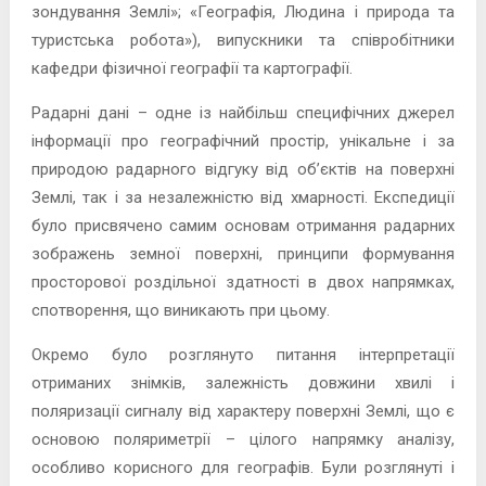
зондування Землі»; «Географія, Людина і природа та
туристська робота»), випускники та співробітники
кафедри фізичної географії та картографії.
Радарні дані – одне із найбільш специфічних джерел
інформації про географічний простір, унікальне і за
природою радарного відгуку від об’єктів на поверхні
Землі, так і за незалежністю від хмарності. Експедиції
було присвячено самим основам отримання радарних
зображень земної поверхні, принципи формування
просторової роздільної здатності в двох напрямках,
спотворення, що виникають при цьому.
Окремо було розглянуто питання інтерпретації
отриманих знімків, залежність довжини хвилі і
поляризації сигналу від характеру поверхні Землі, що є
основою поляриметрії – цілого напрямку аналізу,
особливо корисного для географів. Були розглянуті і