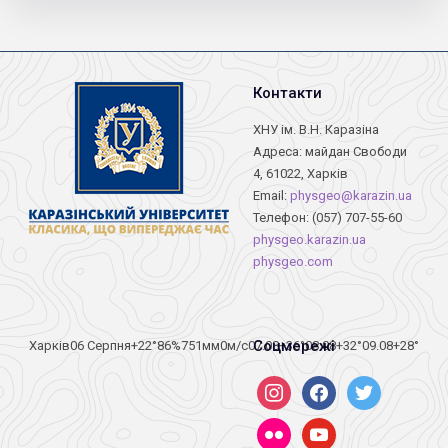
Контакти
ХНУ ім. В.Н. Каразіна
Адреса: майдан Свободи
4, 61022, Харків
Email:
physgeo@karazin.ua
Телефон: (057) 707-55-60
physgeo.karazin.ua
physgeo.com
Соцмережі
Харків
06 Серпня
+22°
86
%
751
мм
0
м/c
07.08
+36°
08.08
+32°
09.08
+28°
instagram
facebook
twitter
flickr
youtube