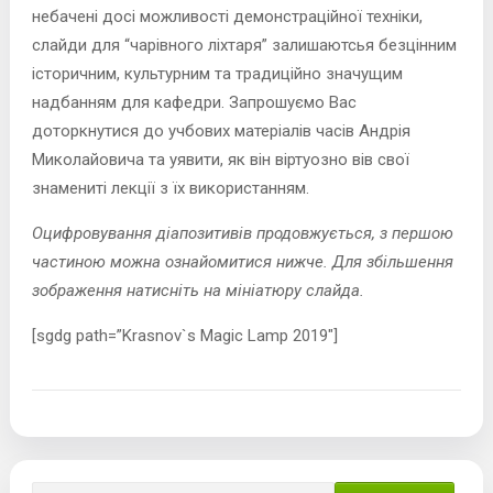
небачені досі можливості демонстраційної техніки,
слайди для “чарівного ліхтаря” залишаютсья безцінним
історичним, культурним та традиційно значущим
надбанням для кафедри. Запрошуємо Вас
доторкнутися до учбових матеріалів часів Андрія
Миколайовича та уявити, як він віртуозно вів свої
знамениті лекції з їх використанням.
Оцифровування діапозитивів продовжується, з першою
частиною можна ознайомитися нижче. Для збільшення
зображення натисніть на мініатюру слайда.
[sgdg path=”Krasnov`s Magic Lamp 2019″]