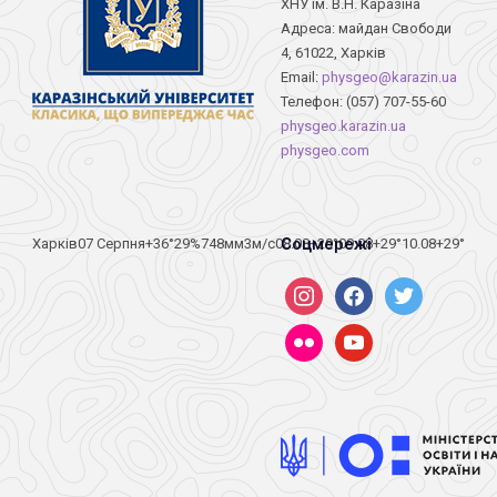
ХНУ ім. В.Н. Каразіна
Адреса: майдан Свободи
4, 61022, Харків
Email:
physgeo@karazin.ua
Телефон: (057) 707-55-60
physgeo.karazin.ua
physgeo.com
Соцмережі
Харків
07 Серпня
+36°
29
%
748
мм
3
м/c
08.08
+29°
09.08
+29°
10.08
+29°
instagram
facebook
twitter
flickr
youtube