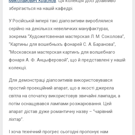
Миколайович Краснов
. Ця колекція досі дбайливо
зберігається на нашій кафедрі.
У Російській імперіі такі діапозитиви вироблялися
серійно на декількох невеличких мануфактурах,
зокрема “Художетсвенная мастерская Л. М. Соколова”,
“Картины для вошебныхъ фонарей С. А. Баранова”,
“Московская мастерская картинъ для волшебнаго
фонаря А. Ф. Анцыферовой”, що й представлені у нашій
колекції.
Для демонстраці діапозитивів використовувався
простий проекційний апарат, що в якості джерела
світла на спочатку використовув звичайні лампади, а
потім оснащувався лампами розжарювання. Цей
апарат дістав дуже романтичну назву – “чарівний
ліхтар”.
І хоча технічний прогрес сьогодні пропонує нам