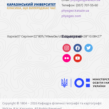
Телефон: (057) 707-55-60
physgeo.karazin.ua
physgeo.com
Соцмережі
Харків
07 Серпня
+22°
80
%
749
мм
0
м/c
08.08
+32°
09.08
+28°
10.08
+27°
instagram
facebook
twitter
flickr
youtube
Copyright © 1804 – 2026 Кафедра фізичної географії та картографії
ХНУ ім. В.Н. Каразіна. All Rights Reserved