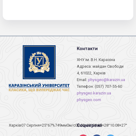
Контакти
ХНУ ім. В.Н. Каразіна
Адреса: майдан Свободи
4, 61022, Харків
Email:
physgeo@karazin.ua
Телефон: (057) 707-55-60
physgeo.karazin.ua
physgeo.com
Соцмережі
Харків
07 Серпня
+25°
67
%
749
мм
0
м/c
08.08
+32°
09.08
+28°
10.08
+27°