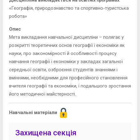
Дисципліна викладається на
освітніх програмах
:
«Географія, природознавство та спортивно-туристська
робота»
Опис
Мета викладання навчальної дисципліни – полягає у
розкритті теоретичних основ географії і економіки як
науки, про закономірності й особливості процесу
навчання географії і економіки у закладах загальної
середньої освіти, озброєння студентів знаннями і
вміннями, необхідними для професійного становлення
вчителя географії та економіки, і подальшого зростання
його методичної майстерності.
Навчальні матеріали
Захищена секція