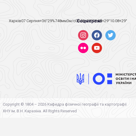
Соцмережі
Харків
07 Серпня
+36°
29
%
748
мм
3
м/c
08.08
+29°
09.08
+29°
10.08
+29°
instagram
facebook
twitter
flickr
youtube
Copyright © 1804 – 2026 Кафедра фізичної географії та картографії
ХНУ ім. В.Н. Каразіна. All Rights Reserved